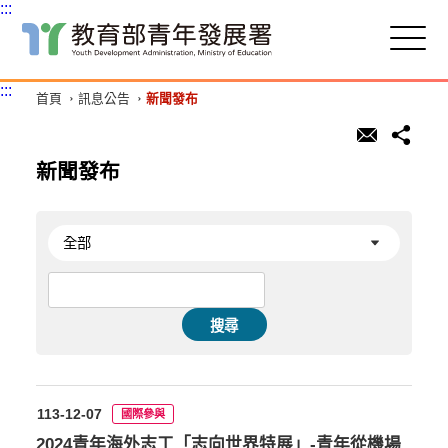
:::
跳
到
主
:::
首頁
訊息公告
新聞發布
要
內
容
區
新聞發布
塊
搜尋
113-12-07
國際參與
2024青年海外志工「志向世界特展」-青年從機場