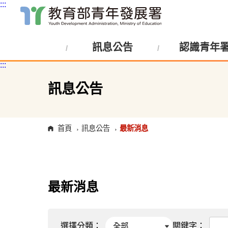
:::
跳
到
主
訊息公告
認識青年
要
內
:::
容
區
塊
訊息公告
首頁
訊息公告
最新消息
最新消息
選擇分類：
關鍵字：